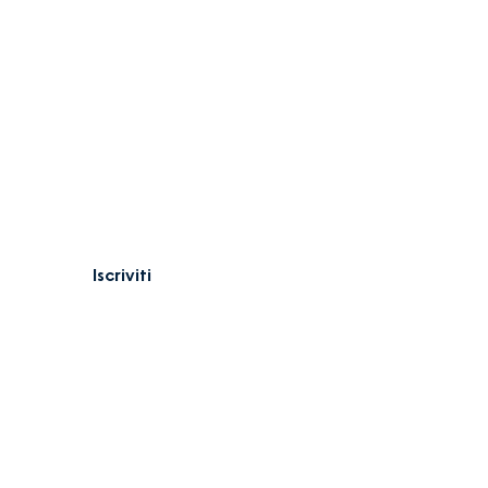
ewsletter
ail
Accetto termini e condizioni
Iscriviti
Policy & Privacy